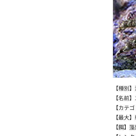
【種別】
【名前】
【カテゴ
【最大】
【餌】藻