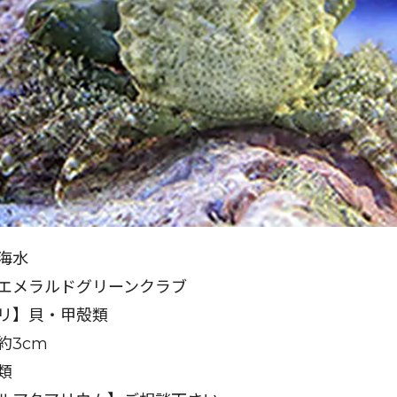
海水
エメラルドグリーンクラブ
リ】貝・甲殻類
約3cm
類