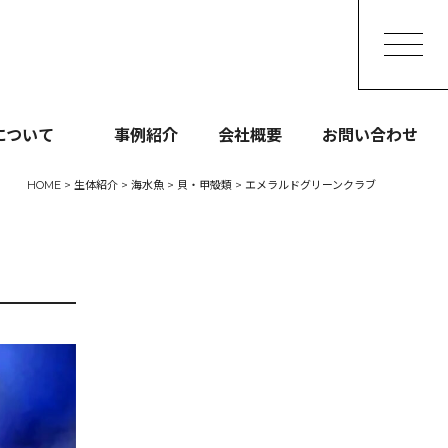
093-473-7747
［受付］9:00～21:00
について
事例紹介
会社概要
お問い合わせ
HOME
>
生体紹介
>
海水魚
>
貝・甲殻類
>
エメラルドグリーンクラブ