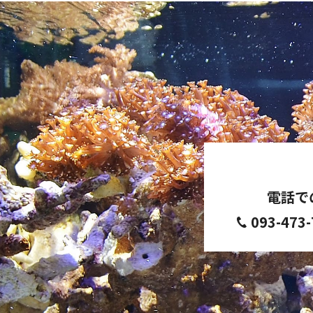
電話で
093-473