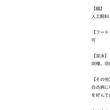
【餌】
人工飼料
【フード
可
【混泳】
同種、同
【その他
白点病に
を好んで