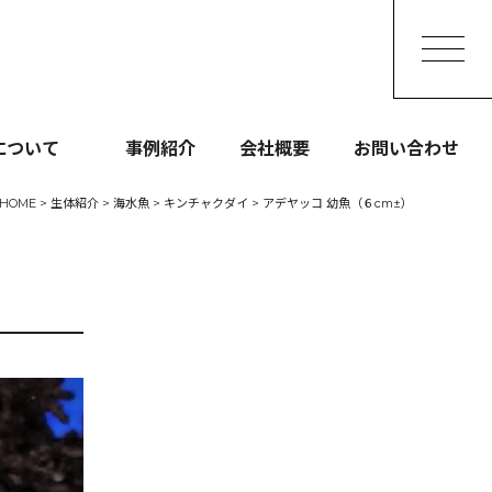
093-473-7747
［受付］9:00～21:00
について
事例紹介
会社概要
お問い合わせ
HOME
>
生体紹介
>
海水魚
>
キンチャクダイ
>
アデヤッコ 幼魚（６cm±）