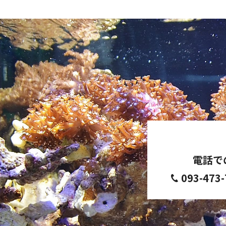
電話で
093-473