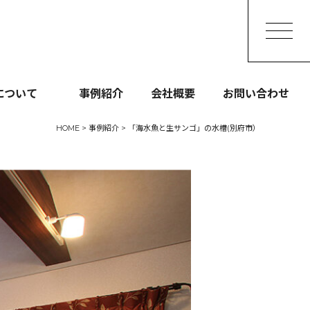
093-473-7747
［受付］9:00～21:00
について
事例紹介
会社概要
お問い合わせ
HOME
>
事例紹介
>
「海水魚と生サンゴ」の水槽(別府市）